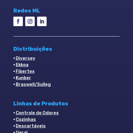
Redes ML
Distribuições
▪
Diversey
▪
Ekkoa
▪
Fibertex
▪
Kunber
▪
Braswell/Sulleg
Linhas de Produtos
▪
Controle de Odores
▪
Cozinhas
▪
Descartáveis
▪
Geral