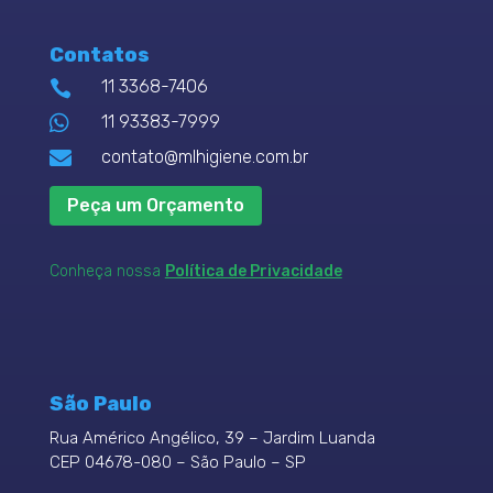
Contatos
11 3368-7406


11 93383-7999

contato@mlhigiene.com.br
Peça um Orçamento
Conheça nossa
Política de Privacidade
São Paulo
Rua Américo Angélico, 39 – Jardim Luanda
CEP 04678-080 – São Paulo – SP