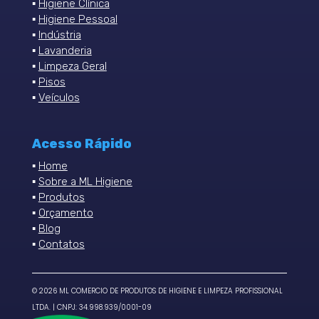
▪
Higiene Clínica
▪
Higiene Pessoal
▪
Indústria
▪
Lavanderia
▪
Limpeza Geral
▪
Pisos
▪
Veículos
Acesso Rápido
▪
Home
▪
Sobre a ML Higiene
▪
Produtos
▪
Orçamento
▪
Blog
▪
Contatos
©
2026
ML COMERCIO DE PRODUTOS DE HIGIENE E LIMPEZA PROFISSIONAL
LTDA. | CNPJ: 34.998.939/0001-09