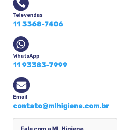

Televendas
11 3368-7406

WhatsApp
11 93383-7999

Email
contato@mlhigiene.com.br
Fale com a ML Higiene