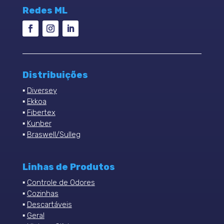
Redes ML
Distribuições
▪
Diversey
▪
Ekkoa
▪
Fibertex
▪
Kunber
▪
Braswell/Sulleg
Linhas de Produtos
▪
Controle de Odores
▪
Cozinhas
▪
Descartáveis
▪
Geral