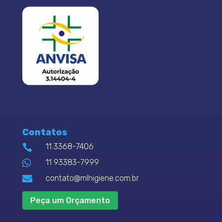
Contatos
11 3368-7406


11 93383-7999

contato@mlhigiene.com.br
Peça um Orçamento