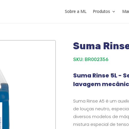
Sobre a ML
Produtos
Mar
Suma Rinse
SKU: BR002356
Suma Rinse 5L - S
lavagem mecânic
Suma Rinse A5 é um auxi
de louças neutro, especi
diversos modelos de máqu
mistura especial de tens