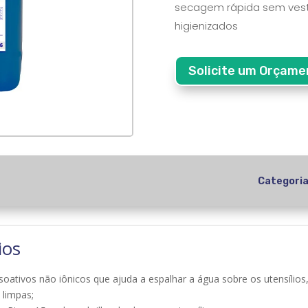
secagem rápida sem vestí
higienizados
Solicite um Orçame
Categori
ios
oativos não iônicos que ajuda a espalhar a água sobre os utensíl
 limpas;