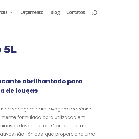
cas
Orçamento
Blog
Contatos
 5L
ecante abrilhantado para
a de louças
liar de secagem para lavagem mecânica
almente formulado para utilização em
inas de lavar louças. O produto é uma
oativos não-iônicos, que proporciona uma