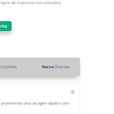
gios de manchas nos utensílios
nto
a:
Cozinhas
Marca:
Diversey
ios, promovendo uma secagem rápida e sem