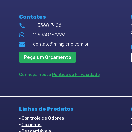
Contatos
11 3368-7406


11 93383-7999

contato@mlhigiene.com.br
Peça um Orçamento
Conheça nossa
Política de Privacidade
Linhas de Produtos
▪
Controle de Odores
▪
Cozinhas
▪
Descartáveis