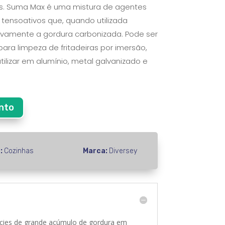
s. Suma Max é uma mistura de agentes
e tensoativos que, quando utilizada
ivamente a gordura carbonizada. Pode ser
para limpeza de fritadeiras por imersão,
tilizar em alumínio, metal galvanizado e
nto
a:
Cozinhas
Marca:
Diversey
ícies de grande acúmulo de gordura em