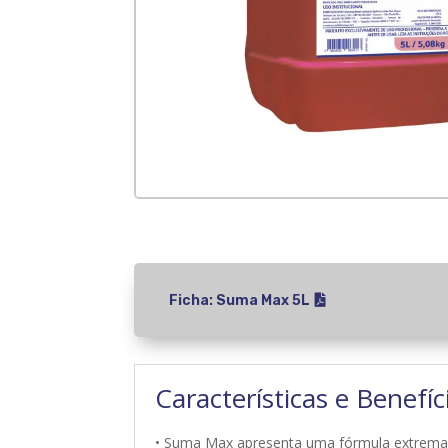
Ficha: Suma Max 5L
Características e Benefíc
• Suma Max apresenta uma fórmula extremame