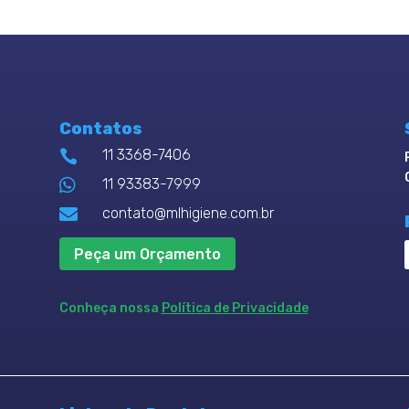
Contatos
11 3368-7406


11 93383-7999

contato@mlhigiene.com.br
Peça um Orçamento
Conheça nossa
Política de Privacidade