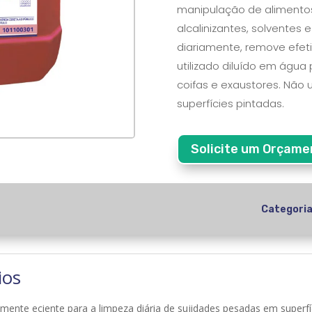
manipulação de alimento
alcalinizantes, solventes 
diariamente, remove efet
utilizado diluído em água 
coifas e exaustores. Não u
superfícies pintadas.
Solicite um Orçame
Categori
ios
nte eciente para a limpeza diária de sujidades pesadas em superf