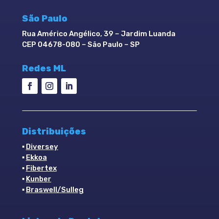
São Paulo
Rua Américo Angélico, 39 – Jardim Luanda
CEP 04678-080 – São Paulo – SP
Redes ML
Distribuições
▪
Diversey
▪
Ekkoa
▪
Fibertex
▪
Kunber
▪
Braswell/Sulleg