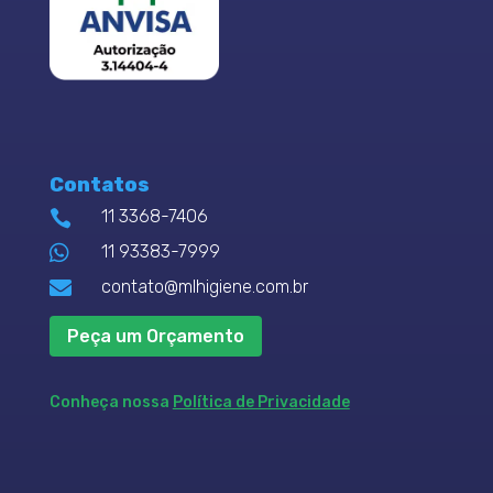
Contatos
11 3368-7406


11 93383-7999

contato@mlhigiene.com.br
Peça um Orçamento
Conheça nossa
Política de Privacidade