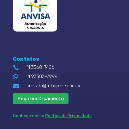
Contatos
11 3368-7406


11 93383-7999

contato@mlhigiene.com.br
Peça um Orçamento
Conheça nossa
Política de Privacidade