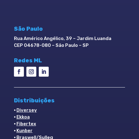
São Paulo
Rua Américo Angélico, 39 – Jardim Luanda
CEP 04678-080 – São Paulo – SP
Redes ML
Distribuições
▪
Diversey
▪
Ekkoa
▪
Fibertex
▪
Kunber
▪
Braswell/Sulleg