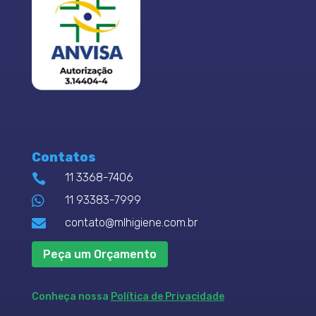
Contatos
11 3368-7406


11 93383-7999

contato@mlhigiene.com.br
Peça um Orçamento
Conheça nossa
Política de Privacidade