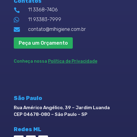
Contatos
11 3368-7406


11 93383-7999

contato@mlhigiene.com.br
Peça um Orçamento
Conheça nossa
Política de Privacidade
São Paulo
Rua Américo Angélico, 39 – Jardim Luanda
CEP 04678-080 – São Paulo – SP
Redes ML