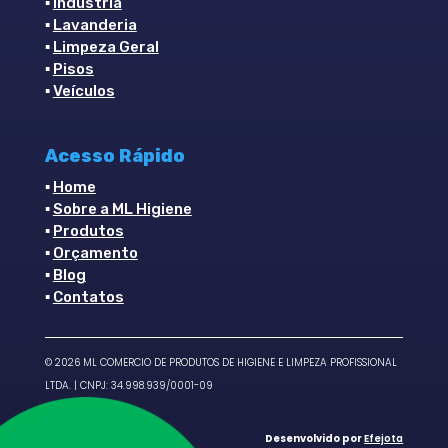
▪
Indústria
▪
Lavanderia
▪
Limpeza Geral
▪
Pisos
▪
Veículos
Acesso Rápido
▪
Home
▪
Sobre a ML Higiene
▪
Produtos
▪
Orçamento
▪
Blog
▪
Contatos
©
2026
ML COMERCIO DE PRODUTOS DE HIGIENE E LIMPEZA PROFISSIONAL
LTDA. | CNPJ: 34.998.939/0001-09
Desenvolvido por
Efejota