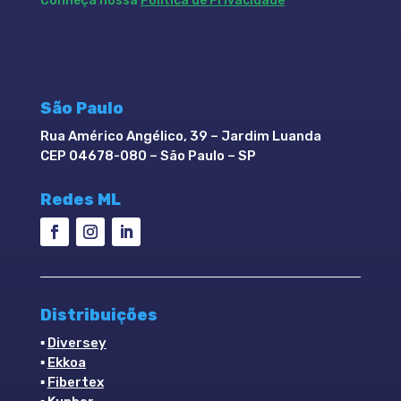
Conheça nossa
Política de Privacidade
São Paulo
Rua Américo Angélico, 39 – Jardim Luanda
CEP 04678-080 – São Paulo – SP
Redes ML
Distribuições
▪
Diversey
▪
Ekkoa
▪
Fibertex