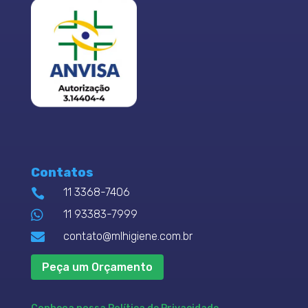
Contatos
11 3368-7406


11 93383-7999

contato@mlhigiene.com.br
Peça um Orçamento