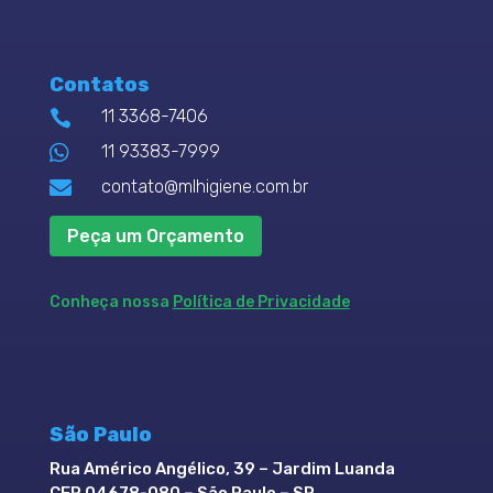
Contatos
11 3368-7406


11 93383-7999

contato@mlhigiene.com.br
Peça um Orçamento
Conheça nossa
Política de Privacidade
São Paulo
Rua Américo Angélico, 39 – Jardim Luanda
CEP 04678-080 – São Paulo – SP