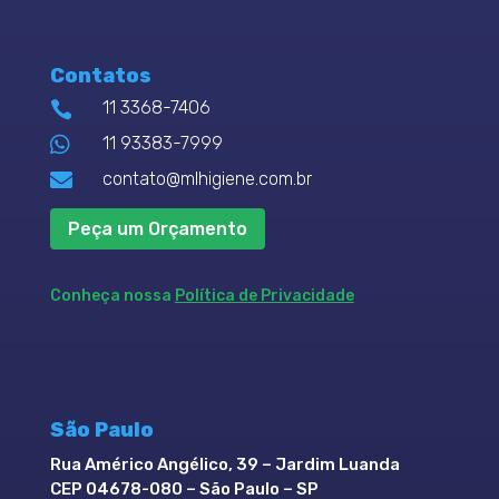
Contatos
11 3368-7406


11 93383-7999

contato@mlhigiene.com.br
Peça um Orçamento
Conheça nossa
Política de Privacidade
São Paulo
Rua Américo Angélico, 39 – Jardim Luanda
CEP 04678-080 – São Paulo – SP