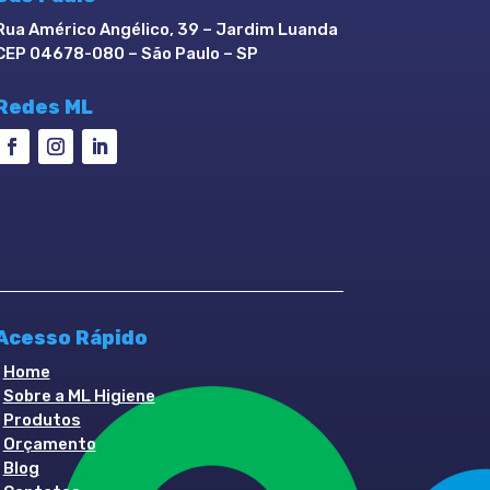
Rua Américo Angélico, 39 – Jardim Luanda
CEP 04678-080 – São Paulo – SP
Redes ML
Acesso Rápido
▪
Home
▪
Sobre a ML Higiene
▪
Produtos
▪
Orçamento
▪
Blog