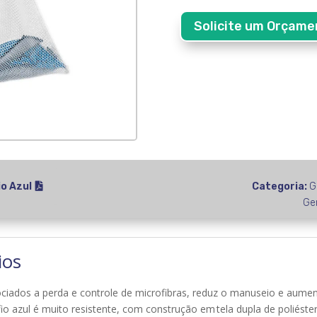
Solicite um Orçame
io Azul
Categoria:
G
Ge
ios
iados a perda e controle de microfibras, reduz o manuseio e aumenta
fio azul é muito resistente, com construção em tela dupla de poliéster