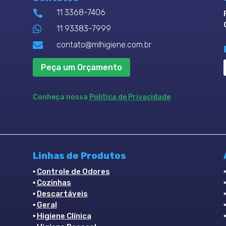
11 3368-7406


11 93383-7999

contato@mlhigiene.com.br
Peça um Orçamento
Conheça nossa
Política de Privacidade
Linhas de Produtos
▪
Controle de Odores
▪
Cozinhas
▪
Descartáveis
▪
Geral
▪
Higiene Clínica