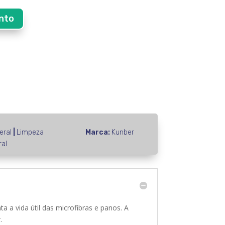
nto
eral
|
Limpeza
Marca:
Kunber
ral
 a vida útil das microfibras e panos. A
.