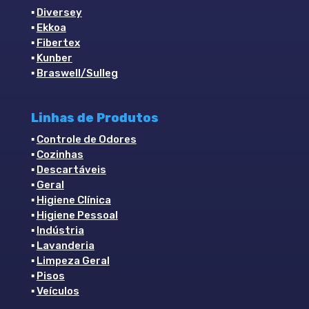
▪
Diversey
▪
Ekkoa
▪
Fibertex
▪
Kunber
▪
Braswell/Sulleg
Linhas de Produtos
▪
Controle de Odores
▪
Cozinhas
▪
Descartáveis
▪
Geral
▪
Higiene Clínica
▪
Higiene Pessoal
▪
Indústria
▪
Lavanderia
▪
Limpeza Geral
▪
Pisos
▪
Veículos