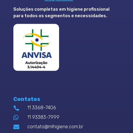
Soluções completas em higiene profissional
para todos os segmentos e necessidades.
Contatos
11 3368-7406


11 93383-7999

contato@mlhigiene.com.br